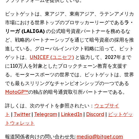
ビットゲットは、東アジア、東南アジア、ラテンアメリカ
市場における世界トップのプロサッカーリーグである
ラ・
リーガ (LALIGA)
の公式暗号資産パートナーを務めるな
ど、戦略的パートナーシップを通じて暗号資産の採用を推
進している。グローバルインパクト戦略に沿って、ビット
ゲットは、
UNICEF (ユニセフ)
と協力して、2027年まで
に110万人を対象としたブロックチェーン教育を支援す
る。モータースポーツの世界では、ビットゲットは、世界
でも最もスリリングなチャンピオンシップの一つである
MotoGP™
の独占的暗号通貨取引所パートナーである。
詳しくは、次のサイトを参照されたい：
ウェブサイ
ト
|
Twitter
|
Telegram
|
LinkedIn
|
Discord
|
ビットゲッ
トウォレット
報道関係者向けの問い合わせ先:
media@bitget.com