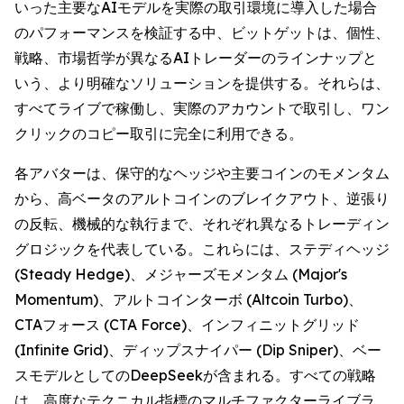
いった主要なAIモデルを実際の取引環境に導入した場合
のパフォーマンスを検証する中、ビットゲットは、個性、
戦略、市場哲学が異なるAIトレーダーのラインナップと
いう、より明確なソリューションを提供する。それらは、
すべてライブで稼働し、実際のアカウントで取引し、ワン
クリックのコピー取引に完全に利用できる。
各アバターは、保守的なヘッジや主要コインのモメンタム
から、高ベータのアルトコインのブレイクアウト、逆張り
の反転、機械的な執行まで、それぞれ異なるトレーディン
グロジックを代表している。これらには、ステディヘッジ
(Steady Hedge)、メジャーズモメンタム (Major's
Momentum)、アルトコインターボ (Altcoin Turbo)、
CTAフォース (CTA Force)、インフィニットグリッド
(Infinite Grid)、ディップスナイパー (Dip Sniper)、ベー
スモデルとしてのDeepSeekが含まれる。すべての戦略
は、高度なテクニカル指標のマルチファクターライブラ