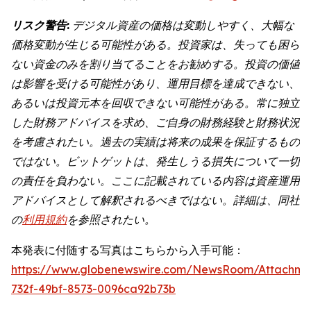
リスク警告:
デジタル資産の価格は変動しやすく、大幅な
価格変動が生じる可能性がある。投資家は、失っても困ら
ない資金のみを割り当てることをお勧めする。投資の価値
は影響を受ける可能性があり、運用目標を達成できない、
あるいは投資元本を回収できない可能性がある。常に独立
した財務アドバイスを求め、ご自身の財務経験と財務状況
を考慮されたい。過去の実績は将来の成果を保証するもの
ではない。ビットゲットは、発生しうる損失について一切
の責任を負わない。ここに記載されている内容は資産運用
アドバイスとして解釈されるべきではない。詳細は、同社
の
利用規約
を参照されたい。
本発表に付随する写真はこちらから入手可能：
https://www.globenewswire.com/NewsRoom/Attachme
732f-49bf-8573-0096ca92b73b