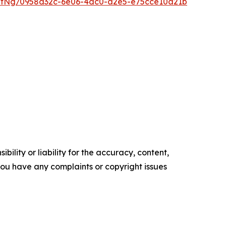
ntNg/0958d32c-6e06-4dc0-a2e5-e75cce10a21b
ility or liability for the accuracy, content,
f you have any complaints or copyright issues