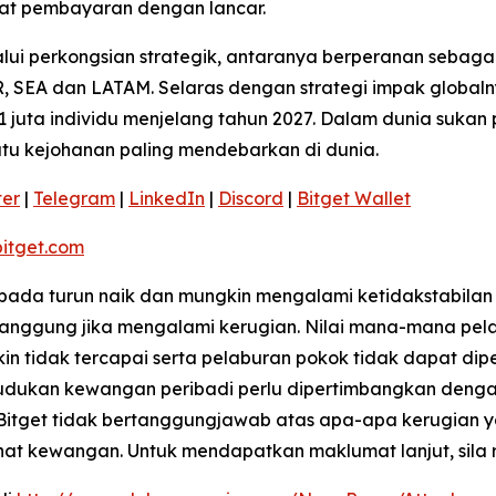
t pembayaran dengan lancar.
ui perkongsian strategik, antaranya berperanan sebagai
 SEA dan LATAM. Selaras dengan strategi impak globaln
 juta individu menjelang tahun 2027. Dalam dunia sukan 
satu kejohanan paling mendebarkan di dunia.
ter
|
Telegram
|
LinkedIn
|
Discord
|
Bitget Wallet
itget.com
kepada turun naik dan mungkin mengalami ketidakstabilan
ggung jika mengalami kerugian. Nilai mana-mana pelab
 tidak tercapai serta pelaburan pokok tidak dapat dip
ukan kewangan peribadi perlu dipertimbangkan dengan te
 Bitget tidak bertanggungjawab atas apa-apa kerugian 
ihat kewangan. Untuk mendapatkan maklumat lanjut, sila 