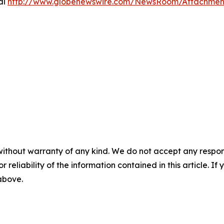
di
http://www.globenewswire.com/NewsRoom/Attachme
without warranty of any kind. We do not accept any responsib
r reliability of the information contained in this article. I
 above.