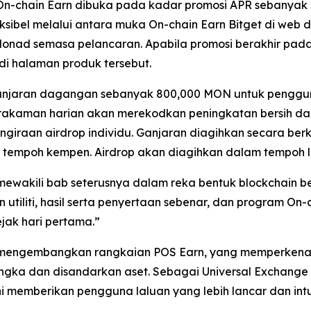
 On-chain Earn dibuka pada kadar promosi APR sebanyak
ibel melalui antara muka On-chain Earn Bitget di web dan
nad semasa pelancaran. Apabila promosi berakhir pada 
i halaman produk tersebut.
 ganjaran dagangan sebanyak 800,000 MON untuk pengg
m rakaman harian akan merekodkan peningkatan bersih
engiraan airdrop individu. Ganjaran diagihkan secara 
tempoh kempen. Airdrop akan diagihkan dalam tempoh lim
wakili bab seterusnya dalam reka bentuk blockchain ber
tiliti, hasil serta penyertaan sebenar, dan program On-
ak hari pertama.”
t mengembangkan rangkaian POS Earn, yang memperkenal
ka dan disandarkan aset. Sebagai Universal Exchange y
i memberikan pengguna laluan yang lebih lancar dan intu