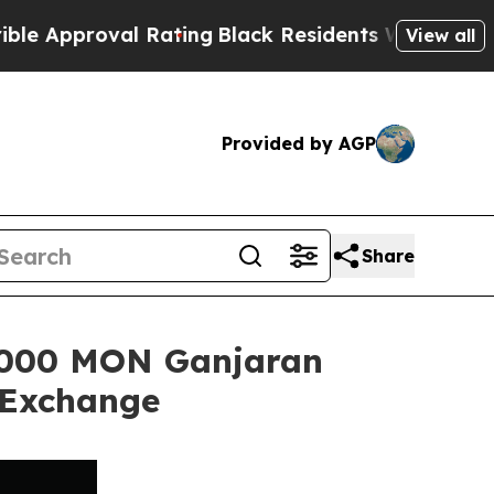
roval Rating
Black Residents Warned of Abusive C
View all
Provided by AGP
Share
,000 MON Ganjaran
 Exchange