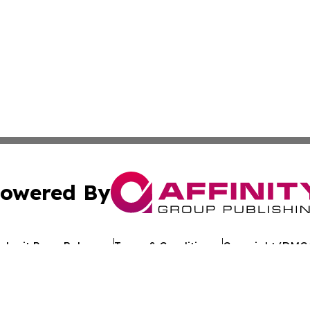
owered By
ubmit Press Release
Terms & Conditions
Copyright/DMCA
 Inc. dba Affinity Group Publishing & Crypto Times Gazett
Cookie Settings / Your Privacy Choices