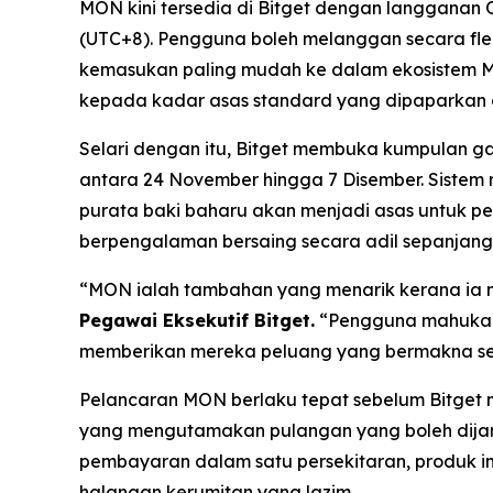
MON kini tersedia di Bitget dengan langganan
(UTC+8). Pengguna boleh melanggan secara fleks
kemasukan paling mudah ke dalam ekosistem Mo
kepada kadar asas standard yang dipaparkan d
Selari dengan itu, Bitget membuka kumpulan
antara 24 November hingga 7 Disember. Siste
purata baki baharu akan menjadi asas untuk p
berpengalaman bersaing secara adil sepanjang 
“MON ialah tambahan yang menarik kerana ia me
Pegawai Eksekutif Bitget.
“Pengguna mahukan u
memberikan mereka peluang yang bermakna sej
Pelancaran MON berlaku tepat sebelum Bitge
yang mengutamakan pulangan yang boleh dijang
pembayaran dalam satu persekitaran, produk in
halangan kerumitan yang lazim.