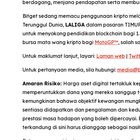
berdagang, menjana pendapatan serta membua
Bitget sedang memacu penggunaan kripto melal
Terunggul Dunia,
LALIGA
dalam pasaran TIMUR,
untuk menyokong pendidikan blockchain bagi 1.1
bursa mata wang kripto bagi
MotoGP™
, salah 
Untuk maklumat lanjut, layari:
Laman web
|
Twit
Untuk pertanyaan media, sila hubungi:
media@b
Amaran Risiko:
Harga aset digital tertakluk 
memperuntukkan dana yang mereka sanggup tan
kemungkinan bahawa objektif kewangan mungkin
sentiasa didapatkan dan pengalaman dan kedud
prestasi masa hadapan yang boleh dipercayai.
terkandung di sini harus dianggap sebagai nas