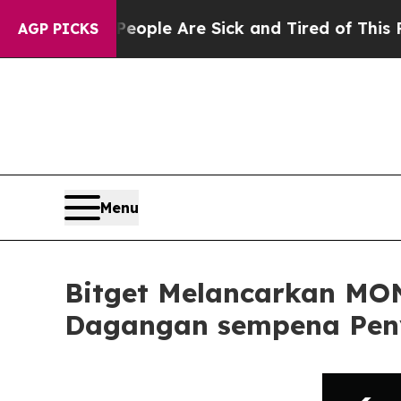
in: “People Are Sick and Tired of This Politics o
AGP PICKS
Menu
Bitget Melancarkan MO
Dagangan sempena Peny