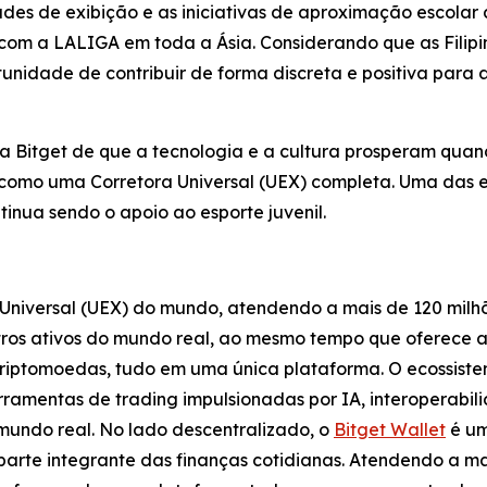
dades de exibição e as iniciativas de aproximação escolar
 com a LALIGA em toda a Ásia. Considerando que as Filip
rtunidade de contribuir de forma discreta e positiva para
a Bitget de que a tecnologia e a cultura prosperam qua
como uma Corretora Universal (UEX) completa. Uma das es
tinua sendo o apoio ao esporte juvenil.
Universal (UEX) do mundo, atendendo a mais de 120 milh
tros ativos do mundo real, ao mesmo tempo que oferece 
criptomoedas, tudo em uma única plataforma. O ecossist
rramentas de trading impulsionadas por IA, interoperabil
mundo real. No lado descentralizado, o
Bitget Wallet
é um
parte integrante das finanças cotidianas. Atendendo a ma