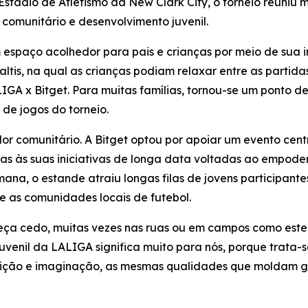
tádio de Atletismo da New Clark City, o torneio reuniu ma
 comunitário e desenvolvimento juvenil.
 espaço acolhedor para pais e crianças por meio de sua i
tis, na qual as crianças podiam relaxar entre as partida
LIGA x Bitget. Para muitas famílias, tornou-se um ponto d
e jogos do torneio.
lor comunitário. A Bitget optou por apoiar um evento cent
adas às suas iniciativas de longa data voltadas ao empo
ana, o estande atraiu longas filas de jovens participante
 e as comunidades locais de futebol.
eça cedo, muitas vezes nas ruas ou em campos como este
uvenil da LALIGA significa muito para nós, porque trata-
bição e imaginação, as mesmas qualidades que moldam gra