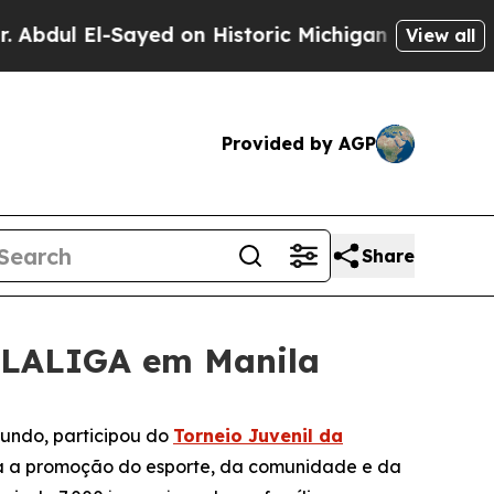
 El-Sayed on Historic Michigan Win: “People Are S
View all
Provided by AGP
Share
a LALIGA em Manila
mundo, participou do
Torneio Juvenil da
ra a promoção do esporte, da comunidade e da