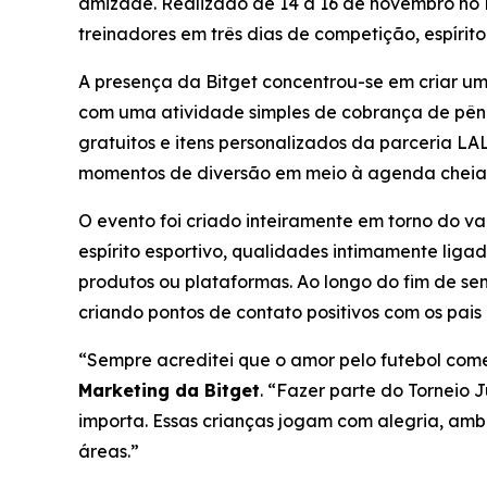
amizade. Realizado de 14 a 16 de novembro no Es
treinadores em três dias de competição, espírito
A presença da Bitget concentrou-se em criar um
com uma atividade simples de cobrança de pênal
gratuitos e itens personalizados da parceria LA
momentos de diversão em meio à agenda cheia d
O evento foi criado inteiramente em torno do va
espírito esportivo, qualidades intimamente lig
produtos ou plataformas. Ao longo do fim de sem
criando pontos de contato positivos com os pais
“Sempre acreditei que o amor pelo futebol com
Marketing da Bitget
.
“Fazer parte do Torneio J
importa. Essas crianças jogam com alegria, am
áreas.”