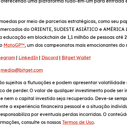
l, oferecendo uma plataforma tudo-em-um para entrada e 
moedas por meio de parcerias estratégicas, como seu pap
s mercados do ORIENTE, SUDESTE ASIÁTICO e AMÉRICA LA
a educação em blockchain de 1,1 milhão de pessoas até 2
do
MotoGP™
, um dos campeonatos mais emocionantes do
legram
|
LinkedIn
|
Discord
|
Bitget Wallet
:
media@bitget.com
tão sujeitos a flutuações e podem apresentar volatilidade 
co de perder. O valor de qualquer investimento pode ser 
ue nem o capital investido seja recuperado. Deve-se sem
te a experiência financeira pessoal e a situação indivi
e responsabiliza por eventuais perdas incorridas. O conte
rmações, consulte os nossos
Termos de Uso
.