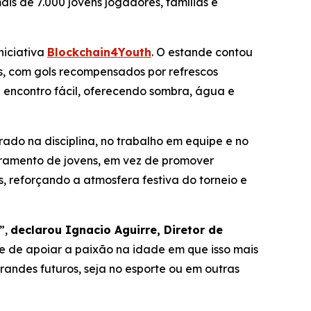
is de 7.000 jovens jogadores, famílias e
niciativa
Blockchain4Youth
. O estande contou
s, com gols recompensados por refrescos
e encontro fácil, oferecendo sombra, água e
rado na disciplina, no trabalho em equipe e no
deramento de jovens, em vez de promover
s, reforçando a atmosfera festiva do torneio e
”,
declarou Ignacio Aguirre, Diretor de
se de apoiar a paixão na idade em que isso mais
ndes futuros, seja no esporte ou em outras