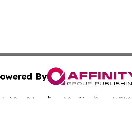
owered By
ubmit Press Release
Terms & Conditions
Copyright/DMCA
 Inc. dba Affinity Group Publishing & Crypto Times Gazett
Cookie Settings / Your Privacy Choices