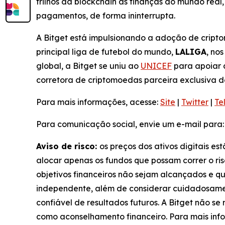
trilhos da blockchain às finanças do mundo rea
pagamentos, de forma ininterrupta.
A Bitget está impulsionando a adoção de cripto
principal liga de futebol do mundo,
LALIGA
, no
global, a Bitget se uniu ao
UNICEF
para apoiar 
corretora de criptomoedas parceira exclusiva 
Para mais informações, acesse:
Site
|
Twitter
|
Te
Para comunicação social, envie um e-mail para
Aviso de risco:
os preços dos ativos digitais es
alocar apenas os fundos que possam correr o ris
objetivos financeiros não sejam alcançados e q
independente, além de considerar cuidadosamen
confiável de resultados futuros. A Bitget não s
como aconselhamento financeiro. Para mais info