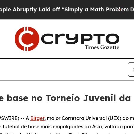
uptly Laid off “Simply a Math Problem
Dr. Abdul
de base no Torneio Juvenil d
WSWIRE) -- A
Bitget
, maior Corretora Universal (UEX) do 
 futebol de base mais empolgantes da Ásia, voltado pa